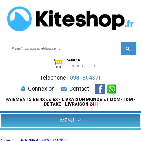
PANIER
0 PRODUIT
-
0,00 €
Telephone :
0981864371
Connexion
Contact
PAIEMENTS EN 4X ou 6X - LIVRAISON MONDE ET DOM-TOM -
DETAXE - LIVRAISON
24H
MENU
Accueil
ELEVEIGHT XS V2 9M 2022