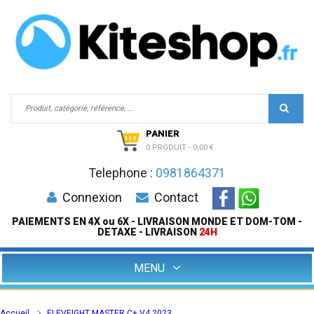
PANIER
0 PRODUIT
-
0,00 €
Telephone :
0981864371
Connexion
Contact
PAIEMENTS EN 4X ou 6X - LIVRAISON MONDE ET DOM-TOM -
DETAXE - LIVRAISON
24H
MENU
Accueil
ELEVEIGHT MASTER C+ V4 2023