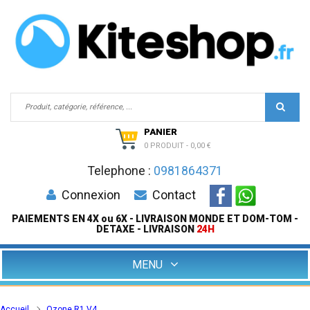
PANIER
0 PRODUIT
-
0,00 €
Telephone :
0981864371
Connexion
Contact
PAIEMENTS EN 4X ou 6X - LIVRAISON MONDE ET DOM-TOM -
DETAXE - LIVRAISON
24H
MENU
Accueil
Ozone R1 V4