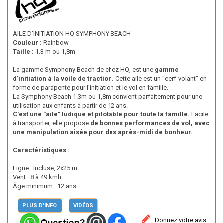
AILE D'INITIATION HQ SYMPHONY BEACH
Couleur :
Rainbow
Taille :
1.3 m ou 1,8m
La gamme Symphony Beach de chez HQ, est une
gamme
d'initiation à la voile de traction.
Cette aile est un "cerf-volant" en
forme de parapente pour l’initiation et le vol en famille.
La Symphony Beach 1.3m ou 1,8m convient parfaitement pour une
utilisation aux enfants à partir de 12 ans.
C'est une "aile" ludique et pilotable pour toute la famille.
Facile
à transporter, elle propose
de bonnes performances de vol, avec
une manipulation aisée pour des après-midi de bonheur.
Caractéristiques :
Ligne : Incluse, 2x25 m
Vent : 8 à 49 kmh
Âge minimum : 12 ans
PLUS D'INFO.
VIDÉOS
Donnez votre avis