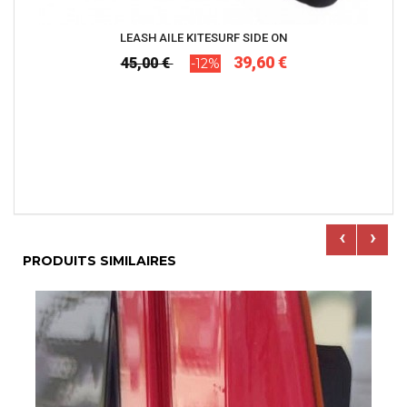
LEASH AILE KITESURF SIDE ON
39,60 €
45,00 €
-12%
‹
›
PRODUITS SIMILAIRES