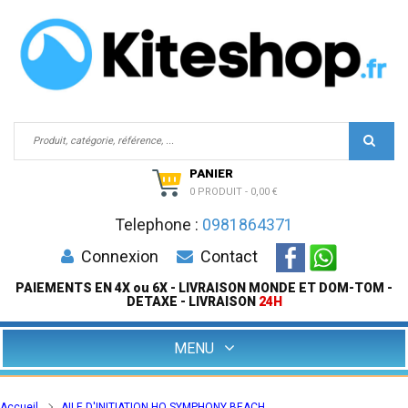
PANIER
0 PRODUIT
-
0,00 €
Telephone :
0981864371
Connexion
Contact
PAIEMENTS EN 4X ou 6X - LIVRAISON MONDE ET DOM-TOM -
DETAXE - LIVRAISON
24H
MENU
Accueil
AILE D'INITIATION HQ SYMPHONY BEACH