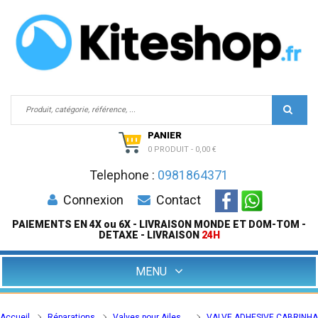
PANIER
0 PRODUIT
-
0,00 €
Telephone :
0981864371
Connexion
Contact
PAIEMENTS EN 4X ou 6X - LIVRAISON MONDE ET DOM-TOM -
DETAXE - LIVRAISON
24H
MENU
Accueil
Réparations
Valves pour Ailes
VALVE ADHESIVE CABRINHA