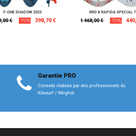
F-ONE SHADOW 2023
RRD K RAPIDA SPECIAL 7
398,70 €
440
9,00 €
1 468,00 €
-70%
-70%
Garantie PRO
Conseils réalisés par des professionnels du
Kitesurf / Wingfoil