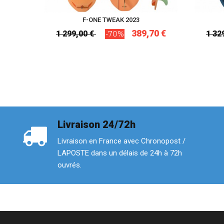
F-ONE TWEAK 2023
389,70 €
1 299,00 €
1 32
-70%
Livraison 24/72h
Livraison en France avec Chronopost /
LAPOSTE dans un délais de 24h à 72h
ouvrés.