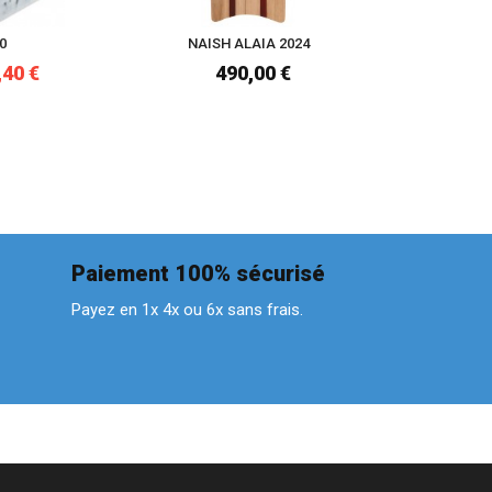
0
NAISH ALAIA 2024
,40 €
490,00 €
89
Paiement 100% sécurisé
Payez en 1x 4x ou 6x sans frais.