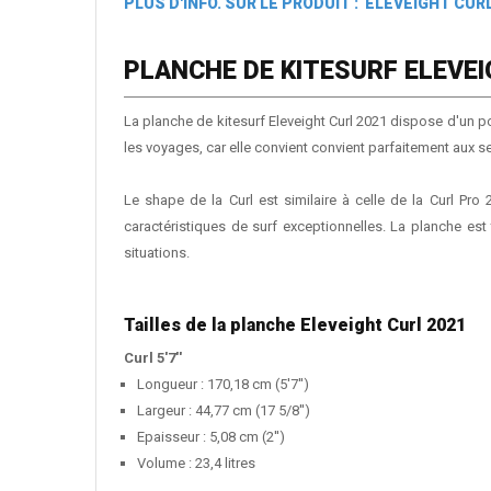
PLUS D'INFO. SUR LE PRODUIT : ELEVEIGHT CURL
PLANCHE DE KITESURF ELEVEI
La planche de kitesurf Eleveight Curl 2021 dispose d'un p
les voyages, car elle convient convient parfaitement aux 
Le shape de la Curl est similaire à celle de la Curl P
caractéristiques de surf exceptionnelles. La planche est 
situations.
Tailles de la planche Eleveight Curl 2021
Curl 5'7''
Longueur : 170,18 cm (5'7'')
Largeur : 44,77 cm (17 5/8'')
Epaisseur : 5,08 cm (2'')
Volume : 23,4 litres