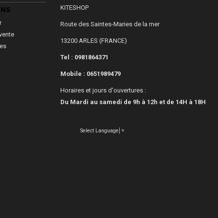
KITESHOP
ONS
r
Route des Saintes-Maries de la mer
vente
13200 ARLES (FRANCE)
les
Tel : 0981864371
Mobile :
0651989479
Horaires et jours d'ouvertures :
Du Mardi au samedi de 9h à 12h et de 14H à 18H
Select Language
▼