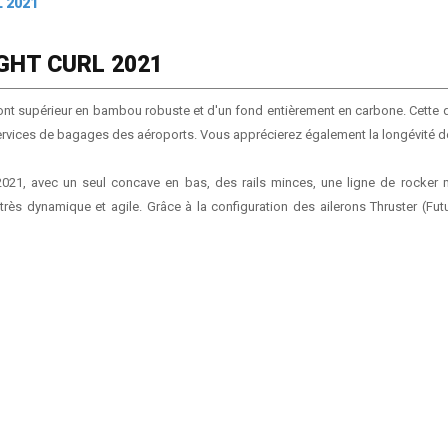
 2021
GHT CURL 2021
ont supérieur en bambou robuste et d'un fond entièrement en carbone. Cette qu
services de bagages des aéroports. Vous apprécierez également la longévité de
ro 2021, avec un seul concave en bas, des rails minces, une ligne de rock
très dynamique et agile. Grâce à la configuration des ailerons Thruster (Futu