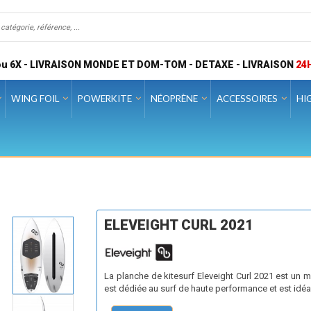
u 6X - LIVRAISON MONDE ET DOM-TOM - DETAXE - LIVRAISON
24
WING FOIL
POWERKITE
NÉOPRÈNE
ACCESSOIRES
HI
ELEVEIGHT CURL 2021
La planche de kitesurf Eleveight Curl 2021 est un m
est dédiée au surf de haute performance et est idéa