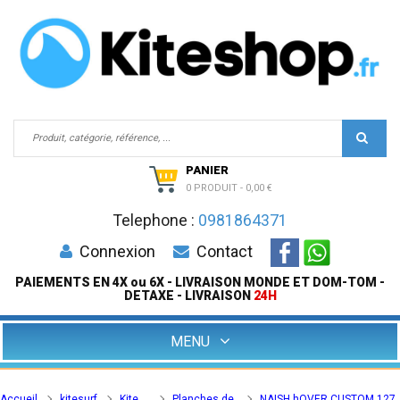
PANIER
0 PRODUIT
-
0,00 €
Telephone :
0981864371
Connexion
Contact
PAIEMENTS EN 4X ou 6X - LIVRAISON MONDE ET DOM-TOM -
DETAXE - LIVRAISON
24H
MENU
Accueil
kitesurf
Kite
Planches de
NAISH hOVER CUSTOM 127