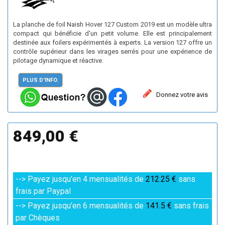
La planche de foil Naish Hover 127 Custom 2019 est un modèle ultra
compact qui bénéficie d'un petit volume. Elle est principalement
destinée aux foilers expérimentés à experts. La version 127 offre un
contrôle supérieur dans les virages serrés pour une expérience de
pilotage dynamique et réactive.
PLUS D'INFO.
Donnez votre avis
849,00 €
--> Payez jusqu'en 4 mensualités de
212.25 €
sans
frais par Paypal
--> Payez jusqu'en 6 mensualités de
141.5 €
sans frais
par Chèques