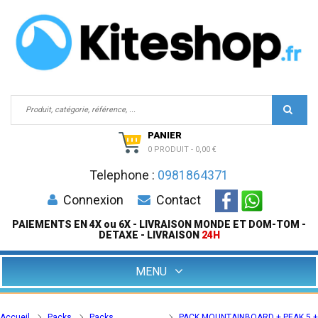
PANIER
0 PRODUIT
-
0,00 €
Telephone :
0981864371
Connexion
Contact
PAIEMENTS EN 4X ou 6X - LIVRAISON MONDE ET DOM-TOM -
DETAXE - LIVRAISON
24H
MENU
Accueil
Packs
Packs
PACK MOUNTAINBOARD + PEAK 5 +