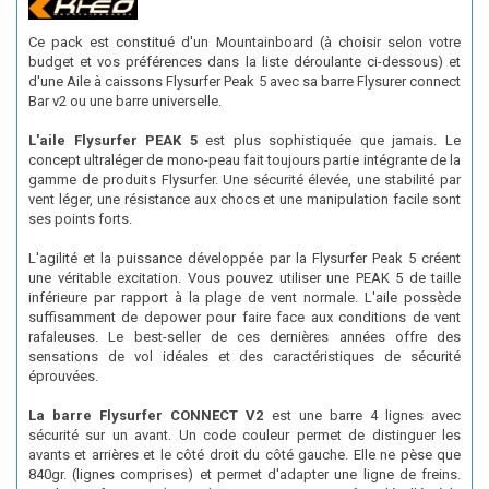
Ce pack est constitué d'un Mountainboard (à choisir selon votre
budget et vos préférences dans la liste déroulante ci-dessous) et
d'une Aile à caissons Flysurfer Peak 5 avec sa barre Flysurer connect
Bar v2 ou une barre universelle.
L'aile Flysurfer PEAK 5
est plus sophistiquée que jamais. Le
concept ultraléger de mono-peau fait toujours partie intégrante de la
gamme de produits Flysurfer. Une sécurité élevée, une stabilité par
vent léger, une résistance aux chocs et une manipulation facile sont
ses points forts.
L'agilité et la puissance développée par la Flysurfer Peak 5 créent
une véritable excitation. Vous pouvez utiliser une PEAK 5 de taille
inférieure par rapport à la plage de vent normale. L'aile possède
suffisamment de depower pour faire face aux conditions de vent
rafaleuses. Le best-seller de ces dernières années offre des
sensations de vol idéales et des caractéristiques de sécurité
éprouvées.
La barre Flysurfer CONNECT V2
est une barre 4 lignes avec
sécurité sur un avant. Un code couleur permet de distinguer les
avants et arrières et le côté droit du côté gauche. Elle ne pèse que
840gr. (lignes comprises) et permet d'adapter une ligne de freins.