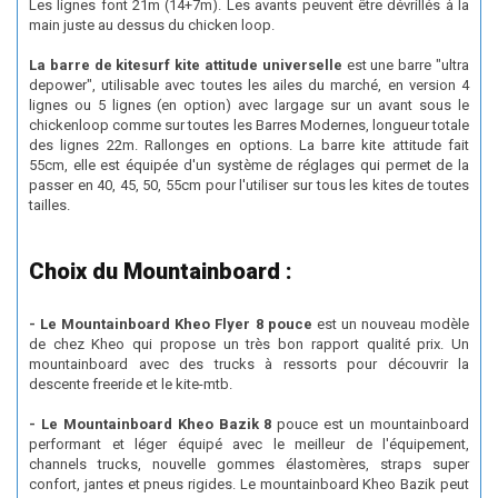
Les lignes font 21m (14+7m). Les avants peuvent être dévrillés à la
main juste au dessus du chicken loop.
La barre de kitesurf kite attitude universelle
est une barre "ultra
depower", utilisable avec toutes les ailes du marché, en version 4
lignes ou 5 lignes (en option) avec largage sur un avant sous le
chickenloop comme sur toutes les Barres Modernes, longueur totale
des lignes 22m. Rallonges en options. La barre kite attitude fait
55cm, elle est équipée d'un système de réglages qui permet de la
passer en 40, 45, 50, 55cm pour l'utiliser sur tous les kites de toutes
tailles.
Choix du Mountainboard :
- Le Mountainboard Kheo Flyer 8 pouce
est un nouveau modèle
de chez Kheo qui propose un très bon rapport qualité prix. Un
mountainboard avec des trucks à ressorts pour découvrir la
descente freeride et le kite-mtb.
- Le Mountainboard Kheo Bazik 8
pouce est un mountainboard
performant et léger équipé avec le meilleur de l'équipement,
channels trucks, nouvelle gommes élastomères, straps super
confort, jantes et pneus rigides. Le mountainboard Kheo Bazik peut