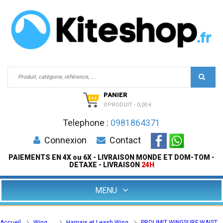
PANIER
0 PRODUIT
-
0,00 €
Telephone :
0981864371
Connexion
Contact
PAIEMENTS EN 4X ou 6X - LIVRAISON MONDE ET DOM-TOM -
DETAXE - LIVRAISON
24H
MENU
Accueil
Wing
Harnais et Leash Wing
PROLIMIT WINGSURF WAIST