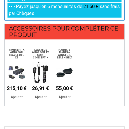
--> Payez jusqu'en 6 mensualités de
21,50 €
sans frais
par Chèques
ACCESSOIRES POUR COMPLÉTER CE
PRODUIT
CONCEPT-X
LEASH DE
HARNAIS
WING FOIL
WING FOIL ET
MANERA
TRAVEL BAG
SURF
WINGFOIL
XT
CONCEPT-X
LEASH BELT
215,10 €
26,91 €
55,00 €
Ajouter
Ajouter
Ajouter