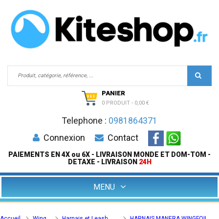
PANIER
0 PRODUIT
-
0,00 €
Telephone :
0981864371
Connexion
Contact
PAIEMENTS EN 4X ou 6X - LIVRAISON MONDE ET DOM-TOM -
DETAXE - LIVRAISON
24H
MENU
Accueil
Wing
Harnais et Leash
HARNAIS MANERA WINGFOIL