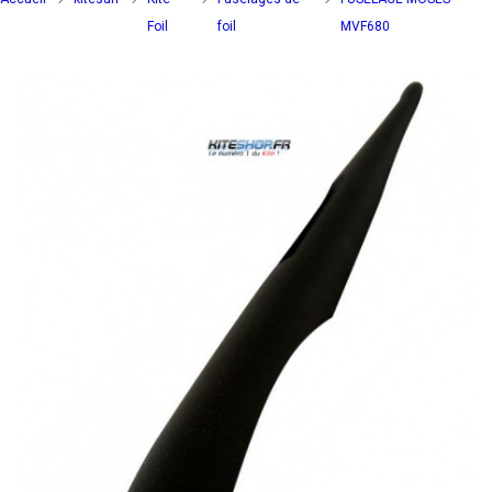
Foil
foil
MVF680