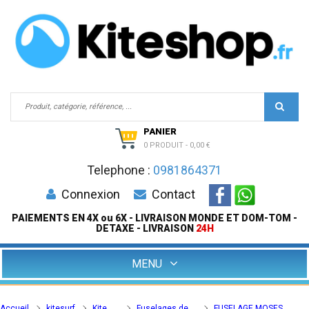
PANIER
0 PRODUIT
-
0,00 €
Telephone :
0981864371
Connexion
Contact
PAIEMENTS EN 4X ou 6X - LIVRAISON MONDE ET DOM-TOM -
DETAXE - LIVRAISON
24H
MENU
Accueil
kitesurf
Kite
Fuselages de
FUSELAGE MOSES