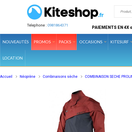
Telephone :
0981864371
PAIEMENTS EN 4X o
NOUVEAUTÉS
PROMOS
PACKS
OCCASIONS
KITESURF
LOCATION
Accueil
Néoprène
Combinaisons sèche
COMBINAISON SECHE PROLIM