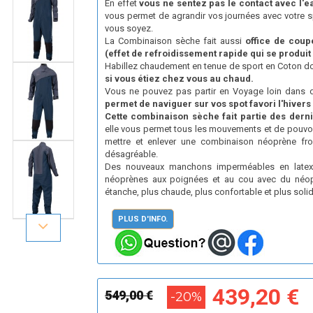
En effet
vous ne sentez pas le contact avec l'e
vous permet de agrandir vos journées avec votre s
vous soyez.
La Combinaison sèche fait aussi
office de coup
(effet de refroidissement rapide qui se produit 
Habillez chaudement en tenue de sport en Coton d
si vous étiez chez vous au chaud.
Vous ne pouvez pas partir en Voyage loin dans d
permet de naviguer sur vos spot favori l'hivers
Cette combinaison sèche fait partie des dern
elle vous permet tous les mouvements et de pouvoir 
mettre et enlever une combinaison néoprène froi
désagréable.
Des nouveaux manchons imperméables en latex 
néoprènes aux poignées et au cou avec du néopr
étanche, plus chaude, plus confortable et plus solid
PLUS D'INFO.
439,20 €
549,00 €
-20%