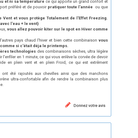
au et ni sa temperature
ce qui apporte un grand confort et
port préféré et de pouvoir
pratiquer toute l'année
ou que
e Vent et vous protège Totalement de l'Effet Freezing.
avec l'eau + le vent)
oux,
vous allez pouvoir kiter sur le spot en Hiver comme
'autres pays chaud l'hiver et bien cette combinaison
vous
 comme si c'était déja le printemps.
ières technologies
des combinaisons sèches, ultra légère
l'enfiler en 1 minute, ce qui vous enlève la corvée de devoir
de en plein vent et en plein Froid, ce qui est extrêment
ont été rajoutés aux chevilles ainsi que des manchons
ène ultra-confortable afin de rendre la combinaison plus
e.
Donnez votre avis