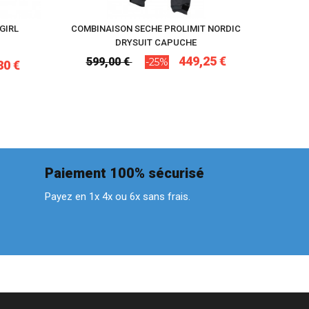
GIRL
COMBINAISON SECHE PROLIMIT NORDIC
NO
DRYSUIT CAPUCHE
449,25 €
599,00 €
-25%
30 €
Paiement 100% sécurisé
Payez en 1x 4x ou 6x sans frais.