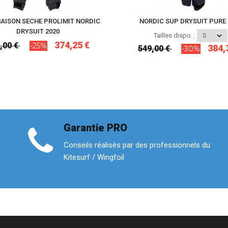
AISON SECHE PROLIMIT NORDIC
NORDIC SUP DRYSUIT PURE 
DRYSUIT 2020
Tailles dispo. :
374,25 €
,00 €
-25%
384,
549,00 €
-30%
Garantie PRO
Conseils réalisés par des professionnels du
Kitesurf / Wingfoil