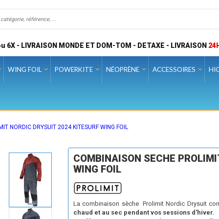
u 6X - LIVRAISON MONDE ET DOM-TOM - DETAXE - LIVRAISON
24
WING FOIL
POWERKITE
NÉOPRÈNE
ACCESSOIRES
HI
IT NORDIC DRYSUIT 2024 KITESURF WING FOIL
COMBINAISON SECHE PROLIMIT
WING FOIL
La combinaison sèche Prolimit Nordic Drysuit conç
chaud et au sec pendant vos sessions d'hiver.