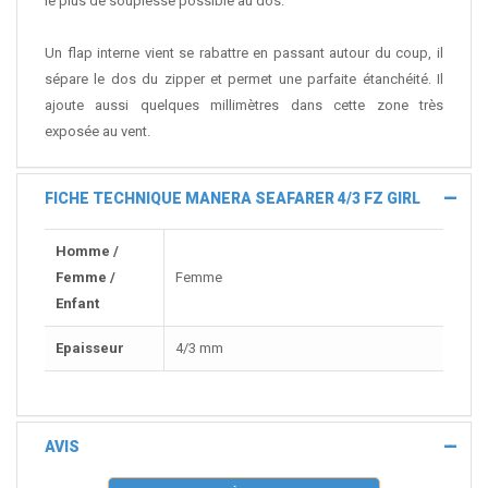
le plus de souplesse possible au dos.
Un flap interne vient se rabattre en passant autour du coup, il
sépare le dos du zipper et permet une parfaite étanchéité. Il
ajoute aussi quelques millimètres dans cette zone très
exposée au vent.
FICHE TECHNIQUE MANERA SEAFARER 4/3 FZ GIRL
Homme /
Femme /
Femme
Enfant
Epaisseur
4/3 mm
AVIS