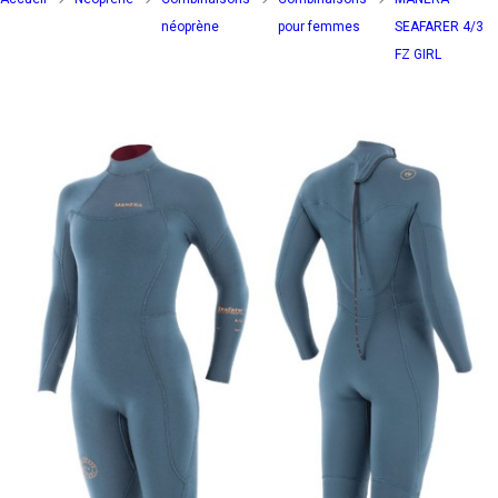
néoprène
pour femmes
SEAFARER 4/3
FZ GIRL