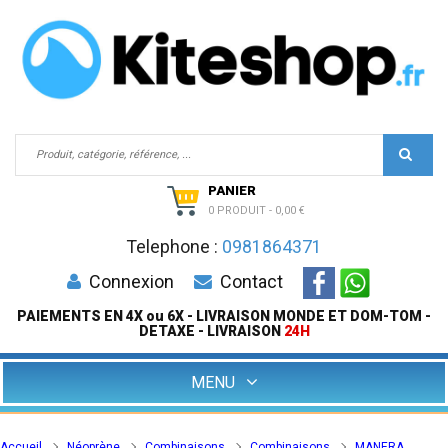
PANIER
0 PRODUIT
-
0,00 €
Telephone :
0981864371
Connexion
Contact
PAIEMENTS EN 4X ou 6X - LIVRAISON MONDE ET DOM-TOM -
DETAXE - LIVRAISON
24H
MENU
Accueil
Néoprène
Combinaisons
Combinaisons
MANERA