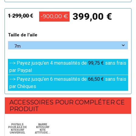
399,00 €
1 299,00 €
-900,00 €
Taille de l'aile
--> Payez jusqu'en 4 mensualités de
99,75 €
sans frais
par Paypal
--> Payez jusqu'en 6 mensualités de
66,50 €
sans frais
par Chèques
ACCESSOIRES POUR COMPLÉTER CE
PRODUIT
PIGTAILS
BARRE
POUR AILE DE
KITESURF
KITESURF
KITE
UNIVERSEL
ATTITUDE...