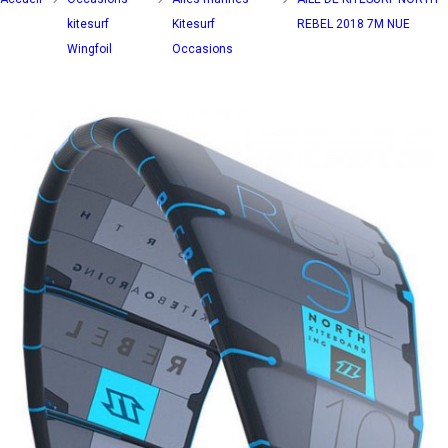
kitesurf
Kitesurf
REBEL 2018 7M NUE
Wingfoil
Occasions