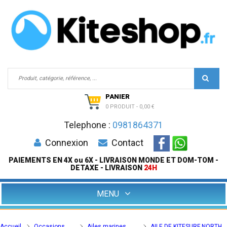
PANIER
0 PRODUIT
-
0,00 €
Telephone :
0981864371
Connexion
Contact
PAIEMENTS EN 4X ou 6X - LIVRAISON MONDE ET DOM-TOM -
DETAXE - LIVRAISON
24H
MENU
Accueil
Occasions
Ailes marines
AILE DE KITESURF NORTH