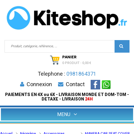
PANIER
0 PRODUIT
-
0,00 €
Telephone :
0981864371
Connexion
Contact
PAIEMENTS EN 4X ou 6X - LIVRAISON MONDE ET DOM-TOM -
DETAXE - LIVRAISON
24H
MENU
Accueil
Néoprène
Accessoires
MANERA CAR SEAT COVER