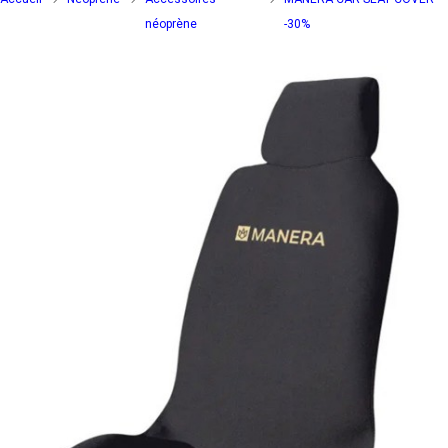
néoprène
-30%