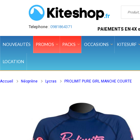
Telephone :
0981864371
PAIEMENTS EN 4X o
NOUVEAUTÉS
PROMOS
PACKS
OCCASIONS
KITESURF
LOCATION
Accueil
Néoprène
Lycras
PROLIMIT PURE GIRL MANCHE COURTE