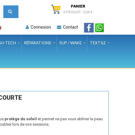
PANIER
0 PRODUIT
-
0,00 €
Connexion
Contact
H
GH-TECH
RÉPARATIONS
SUP / WAKE
TEXTILE
 COURTE
ous
protège du soleil
et permet ne pas vous abîmer la peau
 oublier lors de vos sessions.