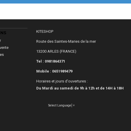
KITESHOP
ONS
r
Route des Saintes-Maries de la mer
vente
13200 ARLES (FRANCE)
les
Tel : 0981864371
Mobile :
0651989479
Horaires et jours d'ouvertures :
Du Mardi au samedi de 9h à 12h et de 14H à 18H
Select Language
▼