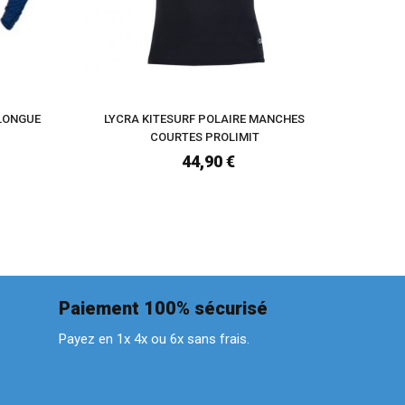
 LONGUE
LYCRA KITESURF POLAIRE MANCHES
LYCRA K
COURTES PROLIMIT
44,90 €
Paiement 100% sécurisé
Payez en 1x 4x ou 6x sans frais.