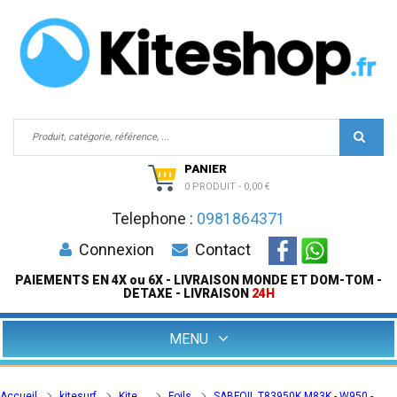
PANIER
0 PRODUIT
-
0,00 €
Telephone :
0981864371
Connexion
Contact
PAIEMENTS EN 4X ou 6X - LIVRAISON MONDE ET DOM-TOM -
DETAXE - LIVRAISON
24H
MENU
Accueil
kitesurf
Kite
Foils
SABFOIL T83950K M83K - W950 -