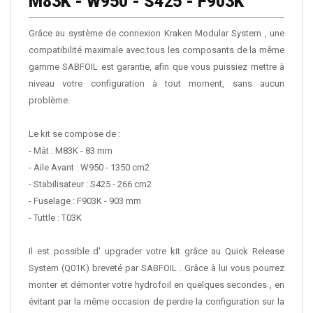
M83K - W950 - S425 - F903K
Grâce au système de connexion Kraken Modular System , une
compatibilité maximale avec tous les composants de la même
gamme SABFOIL est garantie, afin que vous puissiez mettre à
niveau votre configuration à tout moment, sans aucun
problème.
Le kit se compose de :
- Mât : M83K - 83 mm
- Aile Avant : W950 - 1350 cm2
- Stabilisateur : S425 - 266 cm2
- Fuselage : F903K - 903 mm
- Tuttle : T03K
Il est possible d' upgrader votre kit grâce au Quick Release
System (Q01K) breveté par SABFOIL . Grâce à lui vous pourrez
monter et démonter votre hydrofoil en quelques secondes , en
évitant par la même occasion de perdre la configuration sur la