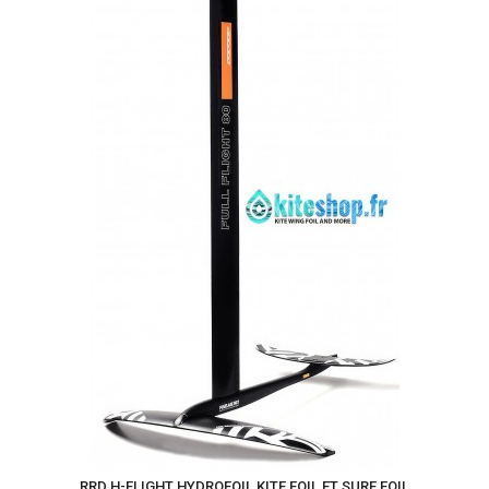
RRD H-FLIGHT HYDROFOIL KITE FOIL ET SURF FOIL