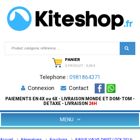
PANIER
0 PRODUIT
-
0,00 €
Telephone :
0981864371
Connexion
Contact
PAIEMENTS EN 4X ou 6X - LIVRAISON MONDE ET DOM-TOM -
DETAXE - LIVRAISON
24H
MENU
Accueil
Réparations
Bouchons
BAGUE VALVE TWIST LOCK 2014-