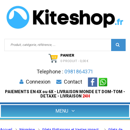
PANIER
0 PRODUIT
-
0,00 €
Telephone :
0981864371
Connexion
Contact
PAIEMENTS EN 4X ou 6X - LIVRAISON MONDE ET DOM-TOM -
DETAXE - LIVRAISON
24H
MENU
Accueil
Néoprène
Gilets Flottaisons et Vestes impact
Gilets de