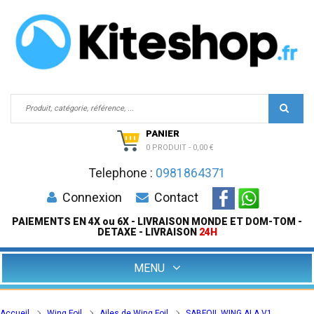
PANIER
0 PRODUIT
-
0,00 €
Telephone :
0981864371
Connexion
Contact
PAIEMENTS EN 4X ou 6X - LIVRAISON MONDE ET DOM-TOM -
DETAXE - LIVRAISON
24H
MENU
Accueil
Wing Foil
Ailes de Wing Foil
SABFOIL WING ALA V1