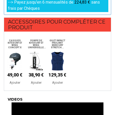
--> Payez jusqu'en 6 mensualités de
224,83 €
sans
frais par Chèques
ACCESSOIRES POUR COMPLÉTER CE
PRODUIT
CASQUES
POMPE DE
GILET IMPACT
KITESURF ET
KITESURF ET
PROLIMIT
WING
WING
MERCURY
CONCEPT X
UNIVERSELLE...
STRETCH...
49,00 €
38,90 €
129,35 €
Ajouter
Ajouter
Ajouter
VIDEOS