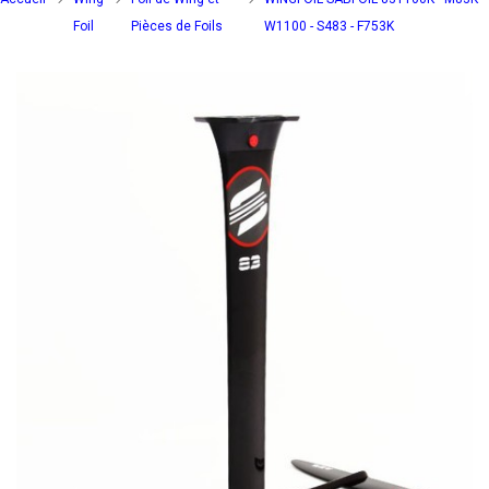
Foil
Pièces de Foils
W1100 - S483 - F753K