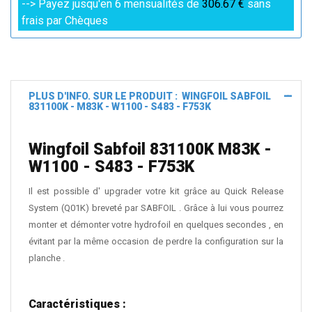
--> Payez jusqu'en 6 mensualités de
306.67 €
sans
frais par Chèques
PLUS D'INFO. SUR LE PRODUIT : WINGFOIL SABFOIL
831100K - M83K - W1100 - S483 - F753K
Wingfoil Sabfoil 831100K M83K -
W1100 - S483 - F753K
Il est possible d' upgrader votre kit grâce au Quick Release
System (Q01K) breveté par SABFOIL . Grâce à lui vous pourrez
monter et démonter votre hydrofoil en quelques secondes , en
évitant par la même occasion de perdre la configuration sur la
planche .
Caractéristiques :