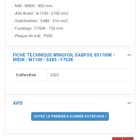
- Mât : M83K - 830 mm
- Aile Avant : w1100 - 2100 cm2
- Stabilisateur : S483 - 316 cm2
- Fuselage : F753K - 753 mm
- Plaque de mât : P02K
FICHE TECHNIQUE WINGFOIL SABFOIL 831100K -
M83K - W1100 - S483 - F753K
Collection
2022
AVIS
SOYEZ LE PREMIER À DONNER VOTRE AVIS !