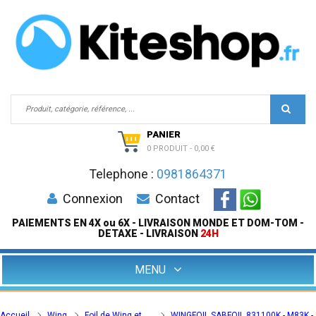
PANIER
0 PRODUIT
-
0,00 €
Telephone :
0981864371
Connexion
Contact
PAIEMENTS EN 4X ou 6X - LIVRAISON MONDE ET DOM-TOM -
DETAXE - LIVRAISON
24H
MENU
Accueil
Wing
Foil de Wing et
WINGFOIL SABFOIL 831100K - M83K -