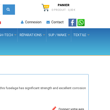
PANIER
0 PRODUIT
-
0,00 €
Connexion
Contact
H
GH-TECH
RÉPARATIONS
SUP / WAKE
TEXTILE
his fuselage has significant strength and excellent corrosion
Donnez votre avis