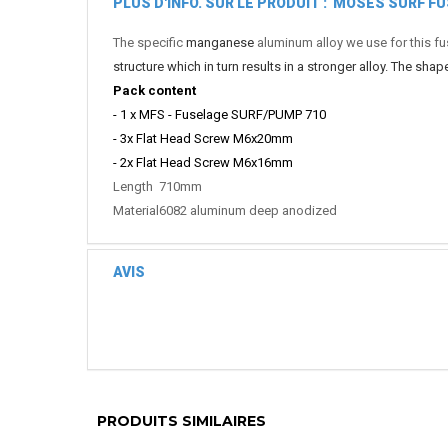
PLUS D'INFO. SUR LE PRODUIT : MOSES SURF F
The specific
manganese
aluminum alloy we use for this fu
structure which in turn results in a stronger alloy. The sh
Pack content
- 1 x MFS - Fuselage SURF/PUMP 710
- 3x Flat Head Screw M6x20mm
- 2x Flat Head Screw M6x16mm
Length
710mm
Material
6082 aluminum deep anodized
AVIS
PRODUITS SIMILAIRES