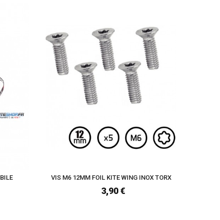
BILE
VIS M6 12MM FOIL KITE WING INOX TORX
VIS M6 
3,90 €