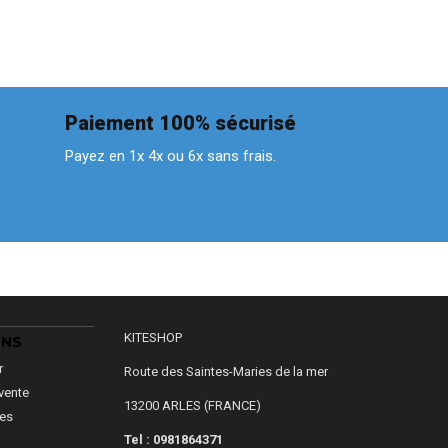
Paiement 100% sécurisé
Payez en 1x 4x ou 6x sans frais.
KITESHOP
ONS
r
Route des Saintes-Maries de la mer
vente
13200 ARLES (FRANCE)
les
Tel : 0981864371