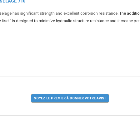
USELAGE 710
selage has significant strength and excellent corrosion resistance.
The additio
ape itself is designed to minimize hydraulic structure resistance and increase 
SOYEZ LE PREMIER À DONNER VOTRE AVIS !